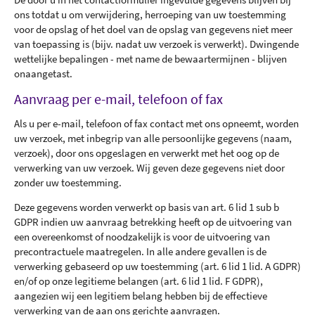
De door u in het contactformulier ingevulde gegevens blijven bij
ons totdat u om verwijdering, herroeping van uw toestemming
voor de opslag of het doel van de opslag van gegevens niet meer
van toepassing is (bijv. nadat uw verzoek is verwerkt). Dwingende
wettelijke bepalingen - met name de bewaartermijnen - blijven
onaangetast.
Aanvraag per e-mail, telefoon of fax
Als u per e-mail, telefoon of fax contact met ons opneemt, worden
uw verzoek, met inbegrip van alle persoonlijke gegevens (naam,
verzoek), door ons opgeslagen en verwerkt met het oog op de
verwerking van uw verzoek. Wij geven deze gegevens niet door
zonder uw toestemming.
Deze gegevens worden verwerkt op basis van art. 6 lid 1 sub b
GDPR indien uw aanvraag betrekking heeft op de uitvoering van
een overeenkomst of noodzakelijk is voor de uitvoering van
precontractuele maatregelen. In alle andere gevallen is de
verwerking gebaseerd op uw toestemming (art. 6 lid 1 lid. A GDPR)
en/of op onze legitieme belangen (art. 6 lid 1 lid. F GDPR),
aangezien wij een legitiem belang hebben bij de effectieve
verwerking van de aan ons gerichte aanvragen.